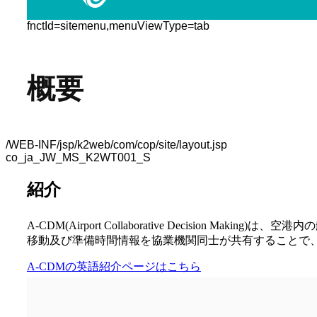
fnctId=sitemenu,menuViewType=tab
概要
/WEB-INF/jsp/k2web/com/cop/site/layout.jsp
co_ja_JW_MS_K2WT001_S
紹介
A-CDM(Airport Collaborative Decis
移動及び準備時間情報を協業機関同士が共有することで
A-CDMの英語紹介ページはこちら