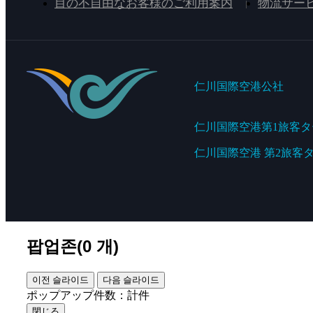
目の不自由なお客様のご利用案内
物流サー
仁川国際空港公社
仁川国際空港第1旅客
仁川国際空港 第2旅客
팝업존(
0
개)
이전 슬라이드
다음 슬라이드
ポップアップ件数：計
件
閉じる