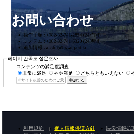
お問い合わせ
操作手順 : +082-32-741-2854 (24時間)
システム : +082-32-741-6320 (24時間)
追加情報 : a-cdm@biz.airport.kr
페이지 만족도 설문조사
コンテンツの満足度調査
非常に満足
やや満足
どちらともいえない
参加する
利用規約
個人情報保護方針
映像情報処