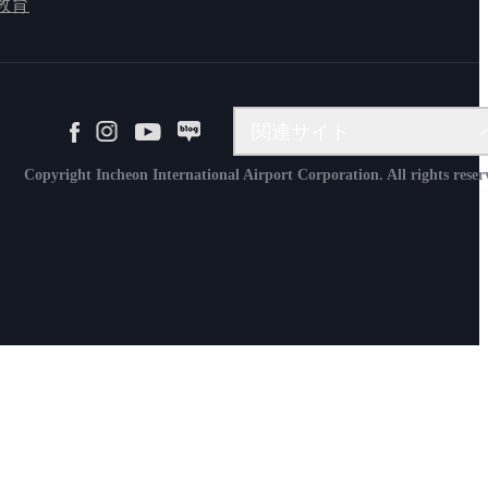
教育
インターネット請求システム
関連サイト
航空物流情報システム
航空保安教育院
Copyright Incheon International Airport Corporation. All rights reser
Aviation Academy
運航資料サービス
積載台管理ウェブサイトは
仁川空港 人材開発院
仁川空港 空港産業技術研究院
仁川空港 SKYMONS
仁川空港エネルギー(株)
仁川空港施設管理(株)
仁川空港運営サービス(株)
仁川国際空港保安(株)