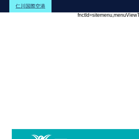
Shortcuts to the text
Shortcuts to the menu
Shortcuts to the foo
仁川国際空港
fnctId=sitemenu,menuView