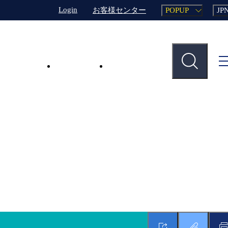
Login
お客様センター
POPUP
JP
・ ご意見
主な事業
業務支援