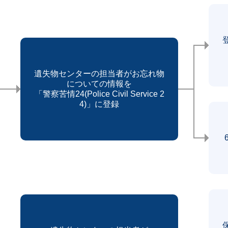
遺失物センターの担当者がお忘れ物
についての情報を
「警察苦情24(Police Civil Service 2
4)」に登録