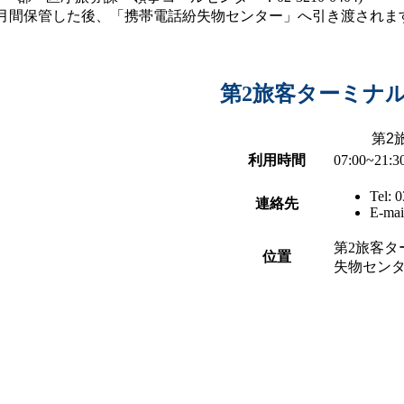
間保管した後、「携帯電話紛失物センター」へ引き渡されます。（お
第2旅客ターミナ
第2
利用時間
07:00~21
Tel: 
連絡先
E-mai
第2旅客タ
位置
失物セン