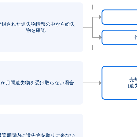
登録された遺失物情報の中から紛失
物を確認
売
6か月間遺失物を受け取らない場合
(遺
保管期間内に遺失物を取りに来ない