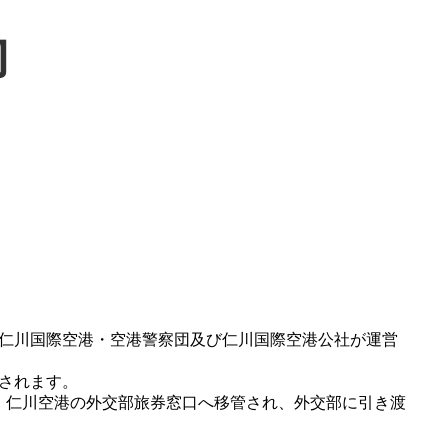
物
仁川国際空港・空港警察団及び仁川国際空港公社
が運営
されます。
、仁川空港の外交部旅券窓口へ移管され、外交部に引き渡