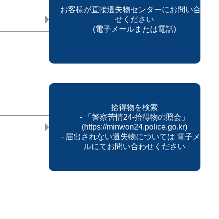
お客様が直接遺失物センターにお問い合わ
せください
(電子メールまたは電話)
拾得物を検索
- 「警察苦情24-拾得物の照会」
(https://minwon24.police.go.kr)
- 届出されない遺失物については 電子メー
ルにてお問い合わせください