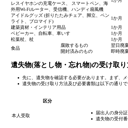
1か月
レスイヤホンの充電ケース、 スマートペン、海
外用Wi-Fiルーター、受信機、ハンディ扇風機
アイドルグッズ (折りたたみチェア、脚立、ペン
1か月
ライト、ブロマイド)
建築資材・インテリア用品
1か月
ベビーカー、自転車、車いす
1か月
松葉杖、杖
1か月
腐敗するもの
翌日廃
食品
開封済みのもの
即時廃
遺失物(落とし物・忘れ物)の受け取り
先に、遺失物を確認する必要があります。まず、メ
遺失物の受け取り方法及び必要書類は以下の通りで
区分
届出人の身分証
本人受取
遺失物の受付番