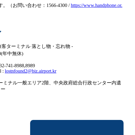
問い合わせ：1566-4300 /
https://www.handphone.or.
ル
旅客ターミナル 落とし物・忘れ物 -
:30(年中無休)
032-741-8988,8989
l :
lostnfound2@biz.airport.kr
ーミナル一般エリア2階、中央政府総合行政センター内遺
ター