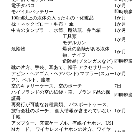
電子タバコ
1か月
モバイルバッテリー
即時廃
100ml以上の液体の入ったもの・化粧品
1か月
枕・ネックピロー・毛布・ 傘
1か月
中古のタンブラー、水筒、魔法瓶、弁当箱
1か月
工具類
1か月
モデルガン
危険物
爆発の危険がある液体
1か月
類、ナイフ
危険品(ブタンガスなど)
即時廃
靴の片方、手袋、耳あて、帽子 アクセサリー(ヘ
アピン・ヘアゴム・ヘアバンド) マフラー(スカー
1か月
フ)、ベルト、腹巻
空のキャリーケース、空のポーチ
7日
ハイブランドの空の紙袋・箱、ブランド品の保
即時廃
証書
再発行が可能な各種書類、 パスポートケース、
旅行会社のポーチ、 個人情報が含まれていない
1か月
手帳
アダプター、充電ケーブル、有線イヤホン、USI
Mカード、 ワイヤレスイヤホンの片方、ワイヤ