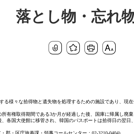
落とし物・忘れ
基本
する様々な拾得物と遺失物を処理するための施設であり、現在
の所有権取得期間である3か月が経過した後、国庫に帰属し廃棄
後、各国大使館に移管され、韓国のパスポートは拾得日の翌日
・区庁旅券課・領事コールセンター：02-3210-0404)