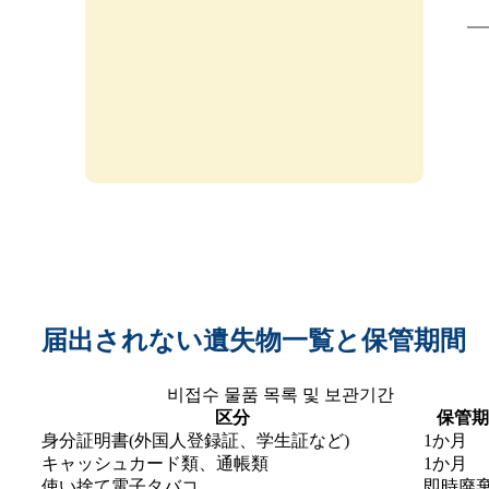
届出されない遺失物一覧と保管期間
비접수 물품 목록 및 보관기간
区分
保管期
身分証明書(外国人登録証、学生証など)
1か月
キャッシュカード類、通帳類
1か月
使い捨て電子タバコ
即時廃