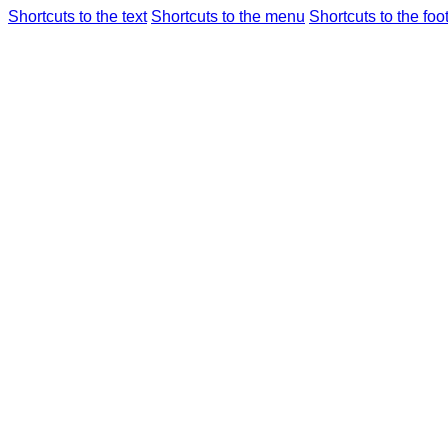
Shortcuts to the text
Shortcuts to the menu
Shortcuts to the foo
航班信息
机场使
仁川国际机场
综
Airport Guide